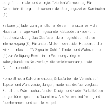
sorgt für optimalen und energieeffizienten Wärmeertrag. Für
Gemütlichkeit sorgt auch schon in der Übergangszeit ein Kaminofen
(1.).
Balkone (2.) laden zum gemütlichen Beisammensitzen ein – die
Hausalarmanlage warnt im gesamten Gebäude bei Feuer- und
Rauchentwicklung. Das Glasfasernetz ermöglicht schnellsten
Internetzugang (3.). Für unsere Mieter in den beiden Häusern, stellen
wir kostenlos das TV Signal im Schlaf-, Kinder-, und Wohnzimmer
(4.) zur Verfügung. Bereits in der Wohnung verlegt: ein
kabelgebundenes Netzwerk (Medienverteilerschrank) sowie
Glasfaseranschlüsse.
Komplett neuer Kalk- Zementputz, Silikatfarben, der Verzicht auf
Tapeten und Wandversiegelungen, modernste dreifachverglaste
Schall- und Wärmeschutzfenster,- Design- und / oder Parkettböden
sorgen für ein gesundes Raumklima. Alle Decken sind freitragend,
feuerhemmend und schallenkoppelt.